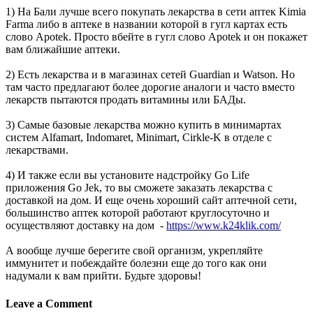
1) На Бали лучше всего покупать лекарства в сети аптек Kimia
Farma либо в аптеке в названии которой в гугл картах есть
слово Apotek. Просто вбейте в гугл слово Apotek и он покажет
вам ближайшие аптеки.
2) Есть лекарства и в магазинах сетей Guardian и Watson. Но
там часто предлагают более дорогие аналоги и часто вместо
лекарств пытаются продать витамины или БАДы.
3) Самые базовые лекарства можно купить в минимартах
систем Alfamart, Indomaret, Minimart, Cirkle-K в отделе с
лекарствами.
4) И также если вы установите надстройку Go Life
приложения Go Jek, то вы сможете заказать лекарства с
доставкой на дом. И еще очень хороший сайт аптечной сети,
большинство аптек которой работают круглосуточно и
осуществляют доставку на дом -
https://www.k24klik.com/
А вообще лучше берегите свой организм, укрепляйте
иммунитет и побеждайте болезни еще до того как они
надумали к вам прийти. Будьте здоровы!
Leave a Comment