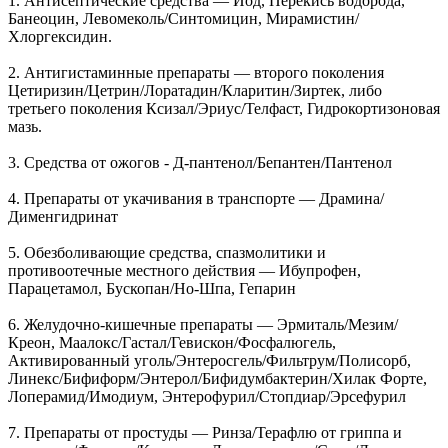
1. Антисептические средства — Йод, Перекись водорода,
Банеоцин, Левомеколь/Синтомицин, Мирамистин/
Хлоргексидин.
2. Антигистаминные препараты — второго поколения
Цетиризин/Цетрин/Лоратадин/Кларитин/Зиртек, либо
третьего поколения Ксизал/Эриус/Телфаст, Гидрокортизоновая
мазь.
3. Средства от ожогов - Д‑пантенол/Бепантен/Пантенол
4. Препараты от укачивания в транспорте — Драмина/
Дименгидринат
5. Обезболивающие средства, спазмолитики и
противоотечные местного действия — Ибупрофен,
Парацетамол, Бускопан/Но-Шпа, Гепарин
6. Желудочно-кишечные препараты — Эрмиталь/Мезим/
Креон, Маалокс/Гастал/Гевискон/Фосфалюгель,
Активированный уголь/Энтеросгель/Фильтрум/Полисорб,
Линекс/Бифиформ/Энтерол/Бифидумбактерин/Хилак Форте,
Лоперамид/Имодиум, Энтерофурил/Стопдиар/Эрсефурил
7. Препараты от простуды — Ринза/Терафлю от гриппа и