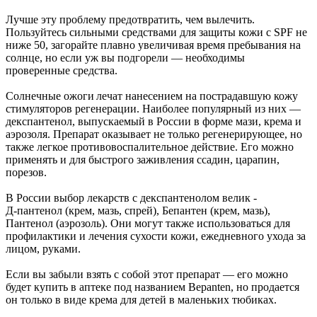
Лучше эту проблему предотвратить, чем вылечить.
Пользуйтесь сильными средствами для защиты кожи с SPF не
ниже 50, загорайте плавно увеличивая время пребывания на
солнце, но если уж вы подгорели — необходимы
проверенные средства.
Солнечные ожоги лечат нанесением на пострадавшую кожу
стимуляторов регенерации. Наиболее популярный из них —
декспантенол, выпускаемый в России в форме мази, крема и
аэрозоля. Препарат оказывает не только регенерирующее, но
также легкое противовоспалительное действие. Его можно
применять и для быстрого заживления ссадин, царапин,
порезов.
В России выбор лекарств с декспантенолом велик -
Д‑пантенол (крем, мазь, спрей), Бепантен (крем, мазь),
Пантенол (аэрозоль). Они могут также использоваться для
профилактики и лечения сухости кожи, ежедневного ухода за
лицом, руками.
Если вы забыли взять с собой этот препарат — его можно
будет купить в аптеке под названием Bepanten, но продается
он только в виде крема для детей в маленьких тюбиках.