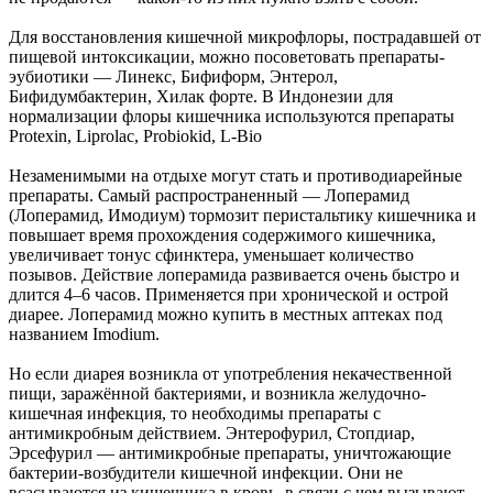
Для восстановления кишечной микрофлоры, пострадавшей от
пищевой интоксикации, можно посоветовать препараты-
эубиотики — Линекс, Бифиформ, Энтерол,
Бифидумбактерин, Хилак форте. В Индонезии для
нормализации флоры кишечника используются препараты
Protexin, Liprolac, Probiokid, L-Bio
Незаменимыми на отдыхе могут стать и противодиарейные
препараты. Самый распространенный — Лоперамид
(Лоперамид, Имодиум) тормозит перистальтику кишечника и
повышает время прохождения содержимого кишечника,
увеличивает тонус сфинктера, уменьшает количество
позывов. Действие лоперамида развивается очень быстро и
длится 4–6 часов. Применяется при хронической и острой
диарее. Лоперамид можно купить в местных аптеках под
названием Imodium.
Но если диарея возникла от употребления некачественной
пищи, заражённой бактериями, и возникла желудочно-
кишечная инфекция, то необходимы препараты с
антимикробным действием. Энтерофурил, Стопдиар,
Эрсефурил — антимикробные препараты, уничтожающие
бактерии-возбудители кишечной инфекции. Они не
всасываются из кишечника в кровь, в связи с чем вызывают