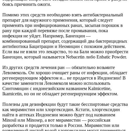
боясь причинить ожоги.
Помимо этих средств необходимо взять антибактериальный
препарат для наружного применения, который следует
применять при инфицированных ранах, засыпая порошок в
рану при каждой перевязке после промывания, пока
инфекция не уйдет. Например, Банеоцин —
комбинированный препарат, содержащий два бактерицидных
антибиотика Бацитрацин и Неомицин с похожим действием.
Если вы не взяли это лекарство, то на Бали можно приобрести
Банеоцин, который называется Nebacetin либо Enbatic Powder.
Из других средств лечения ран — обязательно возьмите
Левомеколь. Он хорошо очищает раны от инфекции, обладает
регенерирующим эффектом и... не продается в Индонезии! В
качестве заменителя Левомеколя можно использовать
Синтомицин с индонезийским названием Kalmicetine,
Ikamicetin, но он не обладает регенерирующим эффектом.
Полезны для дезинфекции будут такие бесспиртовые средства
как мирамистин или хлоргексидин. Кстати, хлоргексидин
найти в аптеках Индонезии можно будет под названием
Minosil или Minosep, а вот мирамистин — российская
разработка и продается только в России. Мирамистин или
разведенный чистой водой хлоргексидин могут применяться