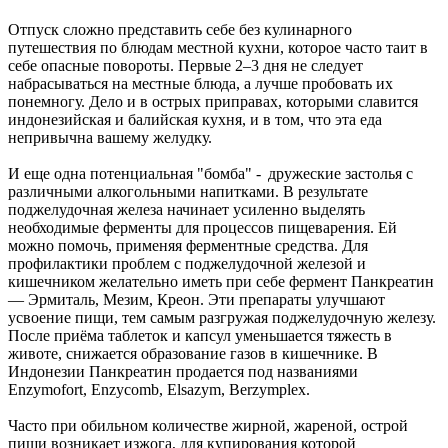
Отпуск сложно представить себе без кулинарного
путешествия по блюдам местной кухни, которое часто таит в
себе опасные повороты. Первые 2–3 дня не следует
набрасываться на местные блюда, а лучше пробовать их
понемногу. Дело и в острых приправах, которыми славится
индонезийская и балийская кухня, и в том, что эта еда
непривычна вашему желудку.
И еще одна потенциальная "бомба" - дружеские застолья с
различными алкогольными напитками. В результате
поджелудочная железа начинает усиленно выделять
необходимые ферменты для процессов пищеварения. Ей
можно помочь, применяя ферментные средства. Для
профилактики проблем с поджелудочной железой и
кишечником желательно иметь при себе фермент Панкреатин
— Эрмиталь, Мезим, Креон. Эти препараты улучшают
усвоение пищи, тем самым разгружая поджелудочную железу.
После приёма таблеток и капсул уменьшается тяжесть в
животе, снижается образование газов в кишечнике. В
Индонезии Панкреатин продается под названиями
Enzymofort, Enzycomb, Elsazym, Berzymplex.
Часто при обильном количестве жирной, жареной, острой
пищи возникает изжога, для купирования которой