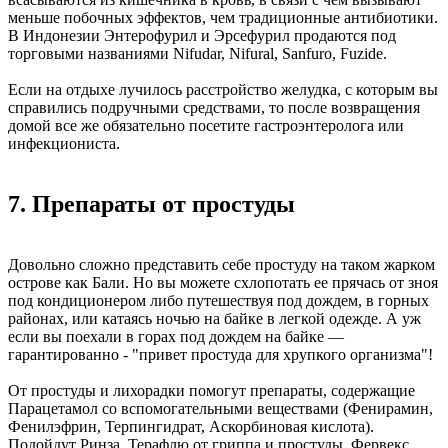
меньше побочных эффектов, чем традиционные антибиотики.
В Индонезии Энтерофурил и Эрсефурил продаются под
торговыми названиями Nifudar, Nifural, Sanfuro, Fuzide.
Если на отдыхе лучилось расстройство желудка, с которым вы
справились подручными средствами, то после возвращения
домой все же обязательно посетите гастроэнтеролога или
инфекциониста.
7. Препараты от простуды
Довольно сложно представить себе простуду на таком жарком
острове как Бали. Но вы можете схлопотать ее прячась от зноя
под кондиционером либо путешествуя под дождем, в горных
районах, или катаясь ночью на байке в легкой одежде. А уж
если вы поехали в горах под дождем на байке —
гарантированно - "привет простуда для хрупкого организма"!
От простуды и лихорадки помогут препараты, содержащие
Парацетамол со вспомогательными веществами (Фенирамин,
Фенилэфрин, Терпингидрат, Аскорбиновая кислота).
Подойдут Ринза, Терафлю от гриппа и простуды, Фервекс.