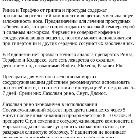
Ринза и Терафлю от гриппа и простуды содержат
противоаллергический компонент и вещество, уменьшающее
заложенность носа. Предназначены для лечения простудных
заболеваний, которые сопровождаются высокой температурой
и сильным насморком. Фервекс не содержит кофеина и
сосудосуживающих веществ, поэтому может использоваться
при гипертонии и других сердечно-сосудистых заболеваниях.
В Индонезии нет прямого точного аналога препаратов Ринза,
Терафлю и Колдрекс, зато есть лекарства со сходным
действием под названиями Bodrex, Fluxedin, Paramex Flu.
Препараты для местного лечения насморка с
сосудосуживающим действием рекомендуется использовать
по потребности, в соответствии с инструкцией и не дольше 5–
7 дней. Среди них Лазолван рино, Снуп, Длянос.
Лазолван рино экономичен в использовании.
Сосудосуживающий эффект препарата начинается через 5
минут после впрыскивания и продолжается до 8–10 часов. В
препарате Снуп сочетание сосудосуживающего компонента и
морской воды позволяет устранить заложенность носа, не
раздражая слизистую оболочку. У пациентов не возникает
ощущения дискомфорта в носоглотке, свойственного