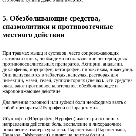
5. Обезболивающие средства,
спазмолитики и противоотечные
местного действия
При травмах мышц и суставов, часто сопровождающих
активный отдых, необходимо использование нестероидных
противовоспалительных препаратов. Аспирин, анальгин,
диклофенак, ибупрофен, кетопрофен, пироксикам, нимесулид.
Они выпускаются в таблетках, капсулах, растворах для
инъекций, мазей, гелей, суппозиториях (свечах). Эти средства
оказывают противовоспалительное, обезболивающее и
жаропонижающее действие.
Для лечения головной или зубной боли необходимо взять с
собой препараты Ибупрофена и Парацетамола.
Ибупрофен (Ибупрофен, Нурофен) имеет три основных
направления действия: боль, воспаление и лихорадочное
повышение температуры тела. Парацетамол (Парацетамол,
Панадол, Эффералган), влияет на центры боли и