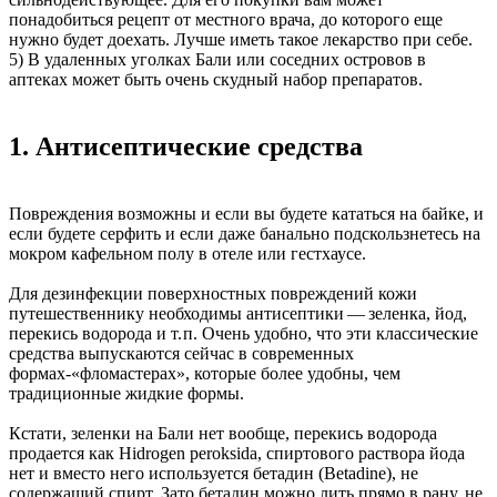
понадобиться рецепт от местного врача, до которого еще
нужно будет доехать. Лучше иметь такое лекарство при себе.
5) В удаленных уголках Бали или соседних островов в
аптеках может быть очень скудный набор препаратов.
1. Антисептические средства
Повреждения возможны и если вы будете кататься на байке, и
если будете серфить и если даже банально подскользнетесь на
мокром кафельном полу в отеле или гестхаусе.
Для дезинфекции поверхностных повреждений кожи
путешественнику необходимы антисептики — зеленка, йод,
перекись водорода и т. п. Очень удобно, что эти классические
средства выпускаются сейчас в современных
формах-«фломастерах», которые более удобны, чем
традиционные жидкие формы.
Кстати, зеленки на Бали нет вообще, перекись водорода
продается как Hidrogen peroksida, спиртового раствора йода
нет и вместо него используется бетадин (Betadine), не
содержащий спирт. Зато бетадин можно лить прямо в рану, не