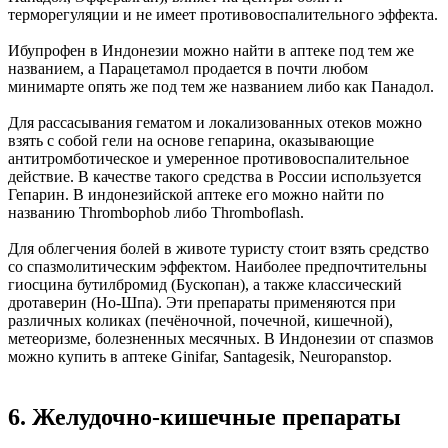
терморегуляции и не имеет противовоспалительного эффекта.
Ибупрофен в Индонезии можно найти в аптеке под тем же
названием, а Парацетамол продается в почти любом
минимарте опять же под тем же названием либо как Панадол.
Для рассасывания гематом и локализованных отеков можно
взять с собой гели на основе гепарина, оказывающие
антитромботическое и умеренное противовоспалительное
действие. В качестве такого средства в России используется
Гепарин. В индонезийской аптеке его можно найти по
названию Thrombophob либо Thromboflash.
Для облегчения болей в животе туристу стоит взять средство
со спазмолитическим эффектом. Наиболее предпочтительны
гиосцина бутилбромид (Бускопан), а также классический
дротаверин (Но-Шпа). Эти препараты применяются при
различных коликах (печёночной, почечной, кишечной),
метеоризме, болезненных месячных. В Индонезии от спазмов
можно купить в аптеке Ginifar, Santagesik, Neuropanstop.
6. Желудочно-кишечные препараты