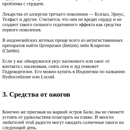
проблемы с сердцем.
Лекарства от аллергии третьего поколения — Ксизал, Эриус,
Телфаст и другие. Считается, что они не вредят сердцу и не
создают такого сильного седативного эффекта как средства
первого поколения.
В индонезийских аптеках проще всего из антигистаминных
препаратов найти Цетиризин (Intrizin) либо Кларитин
(Claritin).
Если у вас обнаружился укус насекомого или ожог от
контакта с насекомым, снять отек и зуд поможет
Гидрокортизон. Его можно купить в Индонезии по названию
Hydrocortizone или Locoid.
3. Средства от ожогов
Конечно же приезжая на жаркий остров Бали, вы не сможете
устоять от удовольствия позагорать на пляже. И многих
любителей этой радости могут ожидать солнечные ожоги на
следующий день.