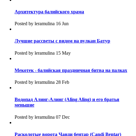
Архитектура балийского храма
Posted by leramulina 16 Jun
Лучшие рассветы с видом на вулкан Батур
Posted by leramulina 15 May
Мекотек - балийская праздничная битва на палках
Posted by leramulina 28 Feb
Водопад Алинг-Алинг (Aling Aling) и его братья
меньшие
Posted by leramulina 07 Dec
Расколотые ворота Чанди бентар (Candi Bentar)