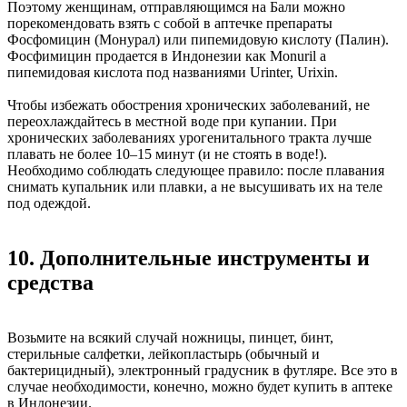
Поэтому женщинам, отправляющимся на Бали можно
порекомендовать взять с собой в аптечке препараты
Фосфомицин (Монурал) или пипемидовую кислоту (Палин).
Фосфимицин продается в Индонезии как Monuril а
пипемидовая кислота под названиями Urinter, Urixin.
Чтобы избежать обострения хронических заболеваний, не
переохлаждайтесь в местной воде при купании. При
хронических заболеваниях урогенитального тракта лучше
плавать не более 10–15 минут (и не стоять в воде!).
Необходимо соблюдать следующее правило: после плавания
снимать купальник или плавки, а не высушивать их на теле
под одеждой.
10. Дополнительные инструменты и
средства
Возьмите на всякий случай ножницы, пинцет, бинт,
стерильные салфетки, лейкопластырь (обычный и
бактерицидный), электронный градусник в футляре. Все это в
случае необходимости, конечно, можно будет купить в аптеке
в Индонезии.