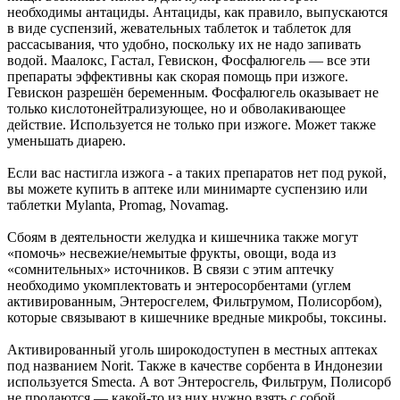
необходимы антациды. Антациды, как правило, выпускаются
в виде суспензий, жевательных таблеток и таблеток для
рассасывания, что удобно, поскольку их не надо запивать
водой. Маалокс, Гастал, Гевискон, Фосфалюгель — все эти
препараты эффективны как скорая помощь при изжоге.
Гевискон разрешён беременным. Фосфалюгель оказывает не
только кислотонейтрализующее, но и обволакивающее
действие. Используется не только при изжоге. Может также
уменьшать диарею.
Если вас настигла изжога - а таких препаратов нет под рукой,
вы можете купить в аптеке или минимарте суспензию или
таблетки Mylanta, Promag, Novamag.
Сбоям в деятельности желудка и кишечника также могут
«помочь» несвежие/немытые фрукты, овощи, вода из
«сомнительных» источников. В связи с этим аптечку
необходимо укомплектовать и энтеросорбентами (углем
активированным, Энтеросгелем, Фильтрумом, Полисорбом),
которые связывают в кишечнике вредные микробы, токсины.
Активированный уголь широкодоступен в местных аптеках
под названием Norit. Также в качестве сорбента в Индонезии
используется Smecta. А вот Энтеросгель, Фильтрум, Полисорб
не продаются — какой-то из них нужно взять с собой.