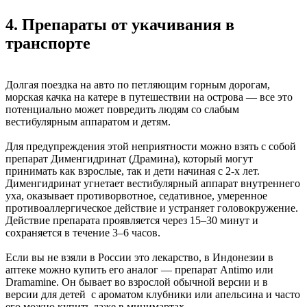
4. Препараты от укачивания в
транспорте
Долгая поездка на авто по петляющим горным дорогам,
морская качка на катере в путешествии на острова — все это
потенциально может повредить людям со слабым
вестибулярным аппаратом и детям.
Для предупреждения этой неприятности можно взять с собой
препарат Дименгидринат (Драмина), который могут
принимать как взрослые, так и дети начиная с 2‑х лет.
Дименгидринат угнетает вестибулярный аппарат внутреннего
уха, оказывает противорвотное, седативное, умеренное
противоаллергическое действие и устраняет головокружение.
Действие препарата проявляется через 15–30 минут и
сохраняется в течение 3–6 ­часов.
Если вы не взяли в России это лекарство, в Индонезии в
аптеке можно купить его аналог — препарат Antimo или
Dramamine. Он бывает во взрослой обычной версии и в
версии для детей с ароматом клубники или апельсина и часто
его можно купить даже в минимартах.