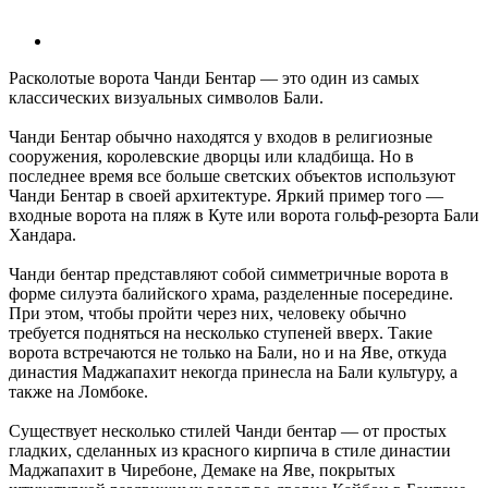
Расколотые ворота Чанди Бентар — это один из самых
классических визуальных символов Бали.
Чанди Бентар обычно находятся у входов в религиозные
сооружения, королевские дворцы или кладбища. Но в
последнее время все больше светских объектов используют
Чанди Бентар в своей архитектуре. Яркий пример того —
входные ворота на пляж в Куте или ворота гольф-резорта Бали
Хандара.
Чанди бентар представляют собой симметричные ворота в
форме силуэта балийского храма, разделенные посередине.
При этом, чтобы пройти через них, человеку обычно
требуется подняться на несколько ступеней вверх. Такие
ворота встречаются не только на Бали, но и на Яве, откуда
династия Маджапахит некогда принесла на Бали культуру, а
также на Ломбоке.
Существует несколько стилей Чанди бентар — от простых
гладких, сделанных из красного кирпича в стиле династии
Маджапахит в Чиребоне, Демаке на Яве, покрытых