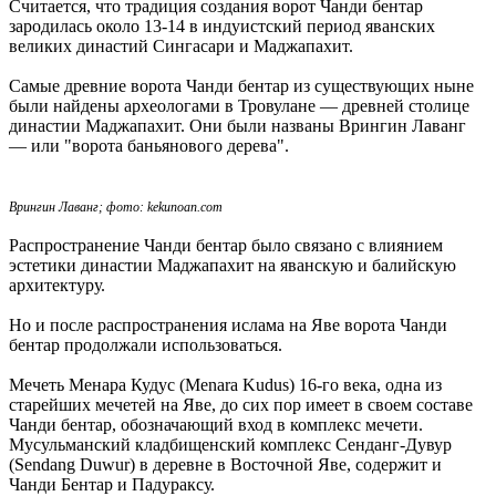
Считается, что традиция создания ворот Чанди бентар
зародилась около 13-14 в индуистский период яванских
великих династий Сингасари и Маджапахит.
Самые древние ворота Чанди бентар из существующих ныне
были найдены археологами в Тровулане — древней столице
династии Маджапахит. Они были названы Врингин Лаванг
— или "ворота баньянового дерева".
Врингин Лаванг; фото: kekunoan.com
Распространение Чанди бентар было связано с влиянием
эстетики династии Маджапахит на яванскую и балийскую
архитектуру.
Но и после распространения ислама на Яве ворота Чанди
бентар продолжали использоваться.
Мечеть Менара Кудус (Menara Kudus) 16-го века, одна из
старейших мечетей на Яве, до сих пор имеет в своем составе
Чанди бентар, обозначающий вход в комплекс мечети.
Мусульманский кладбищенский комплекс Сенданг-Дувур
(Sendang Duwur) в деревне в Восточной Яве, содержит и
Чанди Бентар и Падураксу.