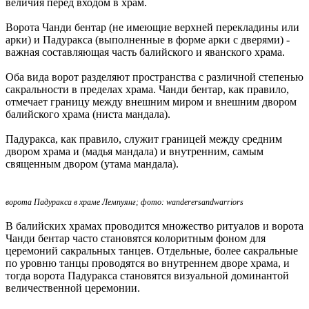
величия перед входом в храм.
Ворота Чанди бентар (не имеющие верхней перекладины или
арки) и Падуракса (выполненные в форме арки с дверями) -
важная составляющая часть балийского и яванского храма.
Оба вида ворот разделяют пространства с различной степенью
сакральности в пределах храма. Чанди бентар, как правило,
отмечает границу между внешним миром и внешним двором
балийского храма (ниста мандала).
Падуракса, как правило, служит границей между средним
двором храма и (мадья мандала) и внутренним, самым
священным двором (утама мандала).
ворота Падуракса в храме Лемпуянг; фото: wanderersandwarriors
В балийских храмах проводится множество ритуалов и ворота
Чанди бентар часто становятся колоритным фоном для
церемоний сакральных танцев. Отдельные, более сакральные
по уровню танцы проводятся во внутреннем дворе храма, и
тогда ворота Падуракса становятся визуальной доминантой
величественной церемонии.