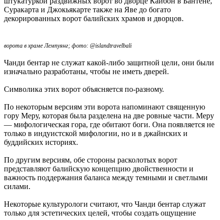
штукатуркой раздвижных ворот во дворце Кайбон в Бантене,
Суракарта и Джокьякарте также на Яве до богато
декорированных ворот балийских храмов и дворцов.
ворота в храме Лемпуянг; фото: @islandtravelbali
Чанди бентар не служат какой-либо защитной цели, они были
изначально разработаны, чтобы не иметь дверей.
Символика этих ворот объясняется по-разному.
По некоторым версиям эти ворота напоминают священную
гору Меру, которая была разделена на две ровные части. Меру
— мифологическая гора, где обитают боги. Она появляется не
только в индуистской мифологии, но и в джайнских и
буддийских историях.
По другим версиям, обе стороны расколотых ворот
представляют балийскую концепцию двойственности и
важность поддержания баланса между темными и светлыми
силами.
Некоторые культурологи считают, что Чанди бентар служат
только для эстетических целей, чтобы создать ощущение