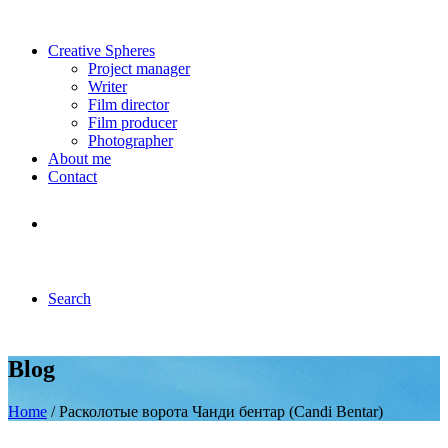
Creative Spheres
Project manager
Writer
Film director
Film producer
Photographer
About me
Contact
Search
Blog
Home
/ Расколотые ворота Чанди бентар (Candi Bentar)