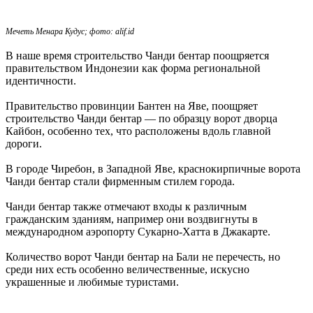
Мечеть Менара Кудус; фото: alif.id
В наше время строительство Чанди бентар поощряется
правительством Индонезии как форма региональной
идентичности.
Правительство провинции Бантен на Яве, поощряет
строительство Чанди бентар — по образцу ворот дворца
Кайбон, особенно тех, что расположены вдоль главной
дороги.
В городе Чиребон, в Западной Яве, краснокирпичные ворота
Чанди бентар стали фирменным стилем города.
Чанди бентар также отмечают входы к различным
гражданским зданиям, например они воздвигнуты в
международном аэропорту Сукарно-Хатта в Джакарте.
Количество ворот Чанди бентар на Бали не перечесть, но
среди них есть особенно величественные, искусно
украшенные и любимые туристами.